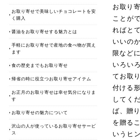
お取り
お取り寄せで美味しいチョコレートを安
ことが
く購入
ればと
醤油をお取り寄せする魅力とは
いいの
手軽にお取り寄せで産地の食べ物が買え
ます
限など
いろい
食の歴史までもお取り寄せ
てお取
帰省の時に役立つお取り寄せアイテム
付ける
お正月のお取り寄せは幸せ気分になりま
してく
す
ば、贈
お取り寄せの魅力について
を贈る
沢山の人が使っているお取り寄せサービ
ス
いうヒ