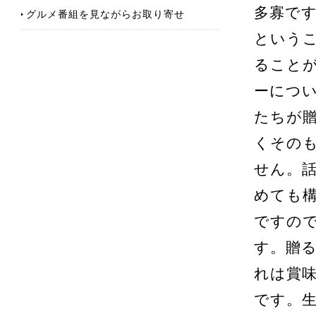
多寡で
グルメ番組を見ながらお取り寄せ
という
ること
ーにつ
たちが
くその
せん。
めても
ですの
す。贈
れは賞
です。